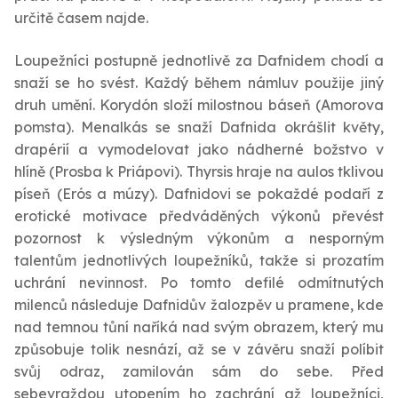
určitě časem najde.
Loupežníci postupně jednotlivě za Dafnidem chodí a
snaží se ho svést. Každý během námluv použije jiný
druh umění. Korydón složí milostnou báseň (Amorova
pomsta). Menalkás se snaží Dafnida okrášlit květy,
drapérií a vymodelovat jako nádherné božstvo v
hlíně (Prosba k Priápovi). Thyrsis hraje na aulos tklivou
píseň (Erós a múzy). Dafnidovi se pokaždé podaří z
erotické motivace předváděných výkonů převést
pozornost k výsledným výkonům a nesporným
talentům jednotlivých loupežníků, takže si prozatím
uchrání nevinnost. Po tomto defilé odmítnutých
milenců následuje Dafnidův žalozpěv u pramene, kde
nad temnou tůní naříká nad svým obrazem, který mu
způsobuje tolik nesnází, až se v závěru snaží políbit
svůj odraz, zamilován sám do sebe. Před
sebevraždou utopením ho zachrání až loupežníci,