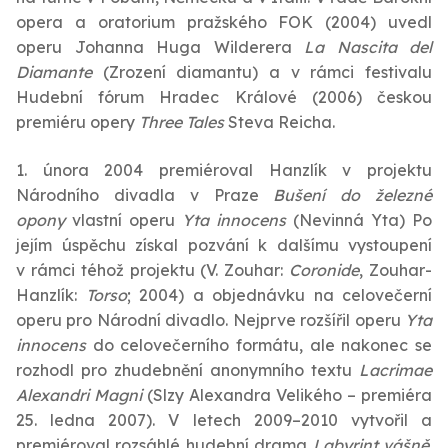
opera a oratorium pražského FOK (2004) uvedl
operu Johanna Huga Wilderera
La Nascita del
Diamante
(Zrození diamantu) a v rámci festivalu
Hudební fórum Hradec Králové (2006) českou
premiéru opery
Three Tales
Steva Reicha.
1. února 2004 premiéroval Hanzlík v projektu
Národního divadla v Praze
Bušení do železné
opony
vlastní operu
Yta innocens
(Nevinná Yta) Po
jejím úspěchu získal pozvání k dalšímu vystoupení
v rámci téhož projektu (V. Zouhar:
Coronide
, Zouhar-
Hanzlík:
Torso
; 2004) a objednávku na celovečerní
operu pro Národní divadlo. Nejprve rozšířil operu
Yta
innocens
do celovečerního formátu, ale nakonec se
rozhodl pro zhudebnění anonymního textu
Lacrimae
Alexandri Magni
(Slzy Alexandra Velikého – premiéra
25. ledna 2007). V letech 2009–2010 vytvořil a
premiéroval rozsáhlé hudební drama
Labyrint vášně
.