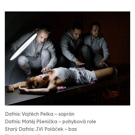
Dafnis: Vojtěch Pelka – soprán
Dafnis: Matěj Pšenička – pohybová role
Starý Dafnis: Jiří Poláček – bas