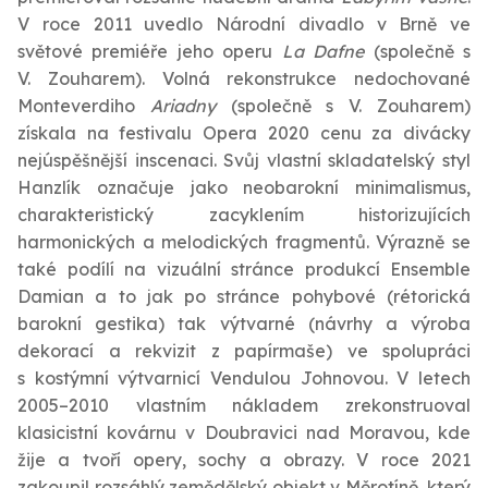
V roce 2011 uvedlo Národní divadlo v Brně ve
světové premiéře jeho operu
La Dafne
(společně s
V. Zouharem). Volná rekonstrukce nedochované
Monteverdiho
Ariadny
(společně s V. Zouharem)
získala na festivalu Opera 2020 cenu za divácky
nejúspěšnější inscenaci. Svůj vlastní skladatelský styl
Hanzlík označuje jako neobarokní minimalismus,
charakteristický zacyklením historizujících
harmonických a melodických fragmentů. Výrazně se
také podílí na vizuální stránce produkcí Ensemble
Damian a to jak po stránce pohybové (rétorická
barokní gestika) tak výtvarné (návrhy a výroba
dekorací a rekvizit z papírmaše) ve spolupráci
s kostýmní výtvarnicí Vendulou Johnovou. V letech
2005–2010 vlastním nákladem zrekonstruoval
klasicistní kovárnu v Doubravici nad Moravou, kde
žije a tvoří opery, sochy a obrazy. V roce 2021
zakoupil rozsáhlý zemědělský objekt v Měrotíně, který