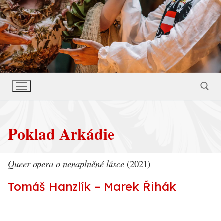
Poklad Arkádie
Hledat:
Queer opera o nenaplněné lásce
(2021)
Tomáš Hanzlík – Marek Řihák