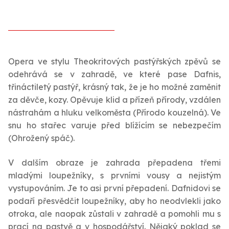
Opera ve stylu Theokritových pastýřských zpěvů se
odehrává se v zahradě, ve které pase Dafnis,
třináctiletý pastýř, krásný tak, že je ho možné zaměnit
za děvče, kozy. Opěvuje klid a přízeň přírody, vzdálen
nástrahám a hluku velkoměsta (Přírodo kouzelná). Ve
snu ho stařec varuje před blížícím se nebezpečím
(Ohrožený spáč).
V dalším obraze je zahrada přepadena třemi
mladými loupežníky, s prvními vousy a nejistým
vystupováním. Je to asi první přepadení. Dafnidovi se
podaří přesvědčit loupežníky, aby ho neodvlekli jako
otroka, ale naopak zůstali v zahradě a pomohli mu s
prací na pastvě a v hospodářství. Nějaký poklad se