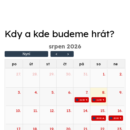
Kdy a kde budeme hrát?
srpen 2026 - current view 
srpen 2026
Přeskoč kalendář
Nyní
<
>
po
út
st
čt
pá
so
ne
27.
28.
29.
30.
31.
1.
2.
3.
4.
5.
6.
7.
8.
9.
21:30
T. Hanzlík, J. Čermák: Němý Orfe
11:30
T. Hanzlík, J. Čermá
10.
11.
12.
13.
14.
15.
16.
20:00
A. Melani: Il fratrici
20:00
T. Hanz
17.
18.
19.
20.
21.
22.
23.