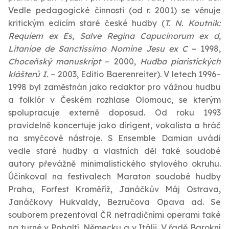
Vedle pedagogické činnosti (od r. 2001) se věnuje
kritickým edicím staré české hudby (
T. N. Koutník:
Requiem ex Es
,
Salve Regina Capucinorum ex d
,
Litaniae de Sanctissimo Nomine Jesu ex C
– 1998,
Choceňský manuskript
– 2000,
Hudba piaristických
klášterů I.
– 2003, Editio Baerenreiter). V letech 1996–
1998 byl zaměstnán jako redaktor pro vážnou hudbu
a folklór v Českém rozhlase Olomouc, se kterým
spolupracuje externě doposud. Od roku 1993
pravidelně koncertuje jako dirigent, vokalista a hráč
na smyčcové nástroje. S Ensemble Damian uvádí
vedle staré hudby a vlastních děl také soudobé
autory převážně minimalistického stylového okruhu.
Účinkoval na festivalech Maraton soudobé hudby
Praha, Forfest Kroměříž, Janáčkův Máj Ostrava,
Janáčkovy Hukvaldy, Bezručova Opava ad. Se
souborem prezentoval ČR netradičními operami také
na turné v Pobaltí, Německu a v Itálii. V řadě Barokní