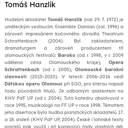
Tomáš Hanzlík
Hudební skladatel
Tomáš Hanzlík
(nar. 29. 7. 1972) je
uměleckým vedoucím Ensemble Damian (zal. 1996) a
zároveň impresáriem kočovného divadla Theatrum
Schrattenbach (2004). Byl zakladatelem,
dramaturgem a zároveň producentem tří
olomouckých festivalů:
Baroko
(od r. 1998, v r. 2009
udělena cena Olomouckého kraje),
Opera
Schrattenbach
(od r. 2005),
Olomoucké barokní
slavnosti
(2013–2020). V letech 2006–2016 vedl
Dětskou operu Olomouc
při SGO, pro kterou napsal
řadu původních titulů. Je odborným asistentem na
KHV PdF UP (od r. 2004). Tuto katedru absolvoval v
roce 1995, muzikologii na FF UP v roce 1998. Tématem
jeho disertace byla hudba piaristických skladatelů 17.
a 18. století (KHV PdF UP, 2004). České i latinské texty
piaristů pak využil i při kompozici řady vlastních děl.